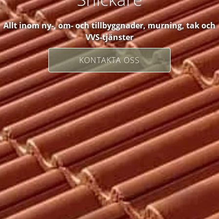
Allt inom ny-, om- och tillbyggnader, murning, tak och
VVS-tjänster
KONTAKTA OSS