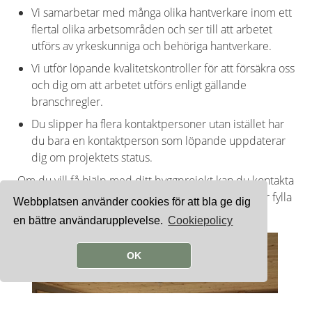
Vi samarbetar med många olika hantverkare inom ett
flertal olika arbetsområden och ser till att arbetet
utförs av yrkeskunniga och behöriga hantverkare.
Vi utför löpande kvalitetskontroller för att försäkra oss
och dig om att arbetet utförs enligt gällande
branschregler.
Du slipper ha flera kontaktpersoner utan istället har
du bara en kontaktperson som löpande uppdaterar
dig om projektets status.
Om du vill få hjälp med ditt byggprojekt kan du kontakta
oss på Barkens Bygg AB genom att ringa, maila eller fylla
Webbplatsen använder cookies för att bla ge dig
i kontaktformuläret här intill.
en bättre användarupplevelse.
Cookiepolicy
OK